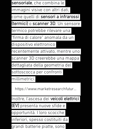
sensoriale
, che combina le 
immagini visive con altri dati, 
come quelli di 
sensori a infrarossi 
(termici)
 o 
scanner 3D
. Un sensore 
termico potrebbe rilevare una 
"firma di calore" anomala da un 
dispositivo elettronico 
recentemente attivato, mentre uno 
scanner 3D creerebbe una mappa 
dettagliata della geometria del 
sottoscocca per confronti 
millimetrici.
https://www.marketresearchfuture.com/reports/under-vehicle-surveillance-market-4301
Inoltre, l'ascesa dei 
veicoli elettrici 
(EV)
 presenta nuove sfide e 
opportunità. I loro scocche 
inferiori, spesso costituiti da 
grandi batterie piatte, sono 