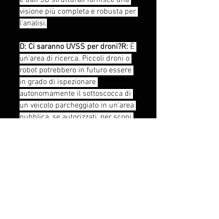
e dati 3D strutturali fornisce una 
visione più completa e robusta per 
l'analisi.
D: Ci saranno UVSS per droni?R:
 È 
un'area di ricerca. Piccoli droni o 
robot potrebbero in futuro essere 
in grado di ispezionare 
autonomamente il sottoscocca di 
un veicolo parcheggiato in un'area 
pubblica, se autorizzati, per scopi 
di sicurezza preventiva.
0
0
50
Scrivi un commento...
Info