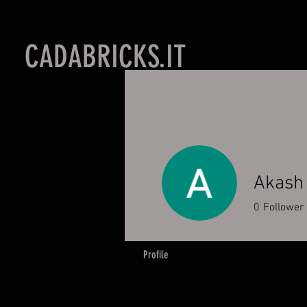
CADABRICKS.IT
Akash 
0
Follower
Profile