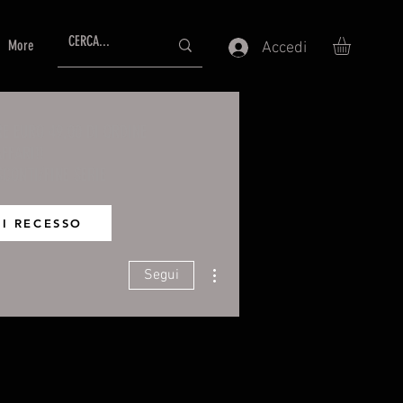
More
Accedi
RE EURO 49,00 DI ORDINE
FFARI!!
SCONTI/FINE SERIE
DI RECESSO
Altre azioni
Segui