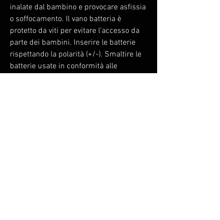
inalate dal bambino e provocare asfissia
o soffocamento. Il vano batteria è
protetto da viti per evitare l'accesso da
parte dei bambini. Inserire le batterie
rispettando la polarità (+/-). Smaltire le
batterie usate in conformità alle
normative locali sul riciclo. Non
ricaricare batterie non ricaricabili. Non
mescolare batterie nuove e usate. Non
cortocircuitare, smontare o gettare le
batterie nel fuoco. Conforme alla
direttiva CE e standard EN 62115" per i
giocattoli elettronici.
Non ci sono ancora recensioni
Dicci cosa ne pensi. Lascia una recensione
prima degli altri.