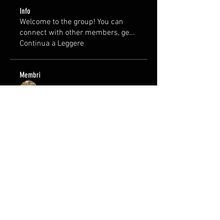
Info
Welcome to the group! You can
connect with other members, ge
...
Continua a Leggere
Membri
Guglielmo Margio
Segui
Vedi tutti i membri (1)
FAQ
Groups
Consegne e Resi
Termini e Condizioni